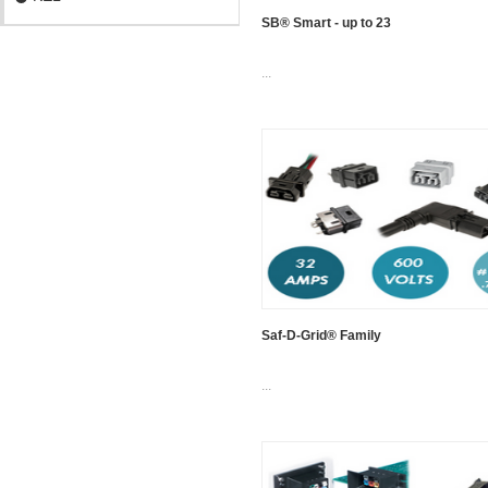
SB® Smart - up to 23
...
Saf-D-Grid® Family
...